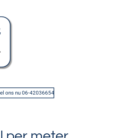
el ons nu 06-42036654
l per meter