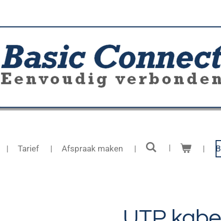
Tarief
Afspraak maken
B
UTP kabe