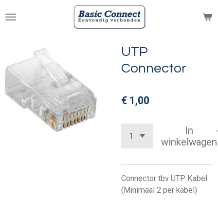
Ga
direct
naar
de
UTP
hoofdinhoud
Connector
€ 1,00
In
winkelwagen
Connector tbv UTP Kabel
(Minimaal 2 per kabel)