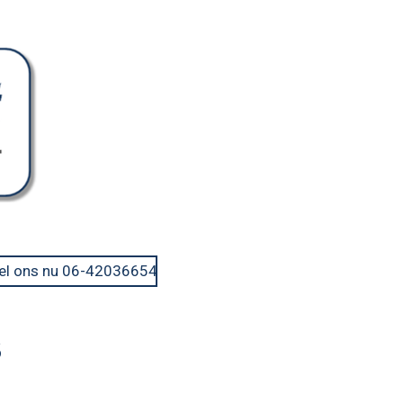
el ons nu 06-42036654
s