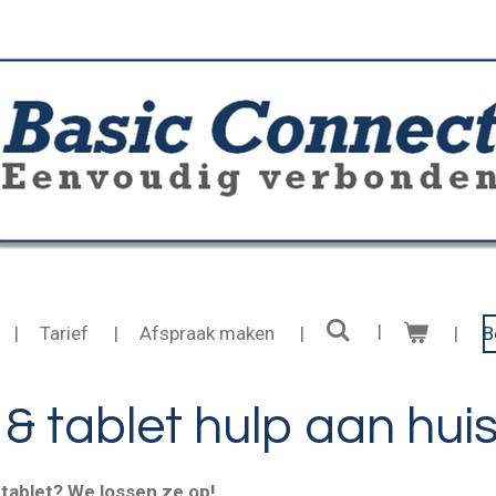
Tarief
Afspraak maken
B
 tablet hulp aan hui
tablet? We lossen ze op!