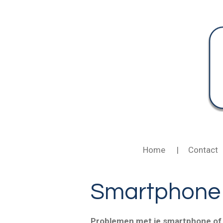
Ga
direct
naar
de
hoofdinhoud
Home
Contact
Smartphone &
Problemen met je smartphone of 